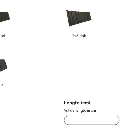
and
T18 dak
00
Lengte (cm)
Vul de lengte in cm