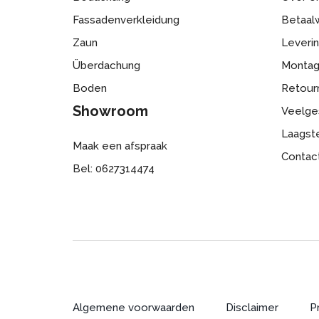
Fassadenverkleidung
Betaalw
Zaun
Leveri
Überdachung
Monta
Boden
Retour
Showroom
Veelge
Laagste
Maak een afspraak
Contac
Bel: 0627314474
Algemene voorwaarden
Disclaimer
P