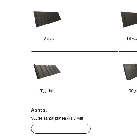
T8 dak
T8 w
T35 dak
RS5
Aantal
Vul de aantal platen die u wilt