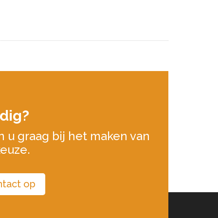
dig?
n u graag bij het maken van
keuze.
tact op