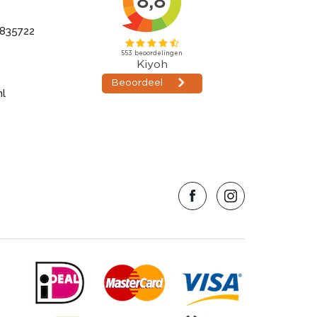
835722
nl