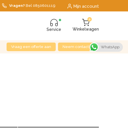
Vragen?
Bel
0850601119
Mijn account
0
Winkelwagen
Service
Vraag een offerte aan
Neem contact op
WhatsApp