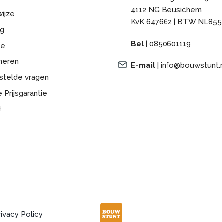
4112 NG Beusichem
ijze
KvK 647662 | BTW NL855
ng
Bel
|
0850601119
ge
neren
E-mail
|
info@bouwstunt.
stelde vragen
 Prijsgarantie
t
rivacy Policy