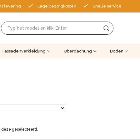
ns levering
Lage bezorgkosten
Snelle service
Fassadenverkleidung
Überdachung
Boden
is deze geselecteerd.