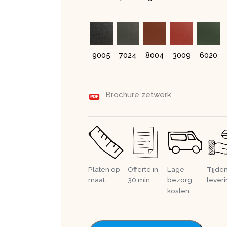
9005
7024
8004
3009
6020
Brochure zetwerk
Platen op
Offerte in
Lage
Tijde
maat
30 min
bezorg
lever
kosten