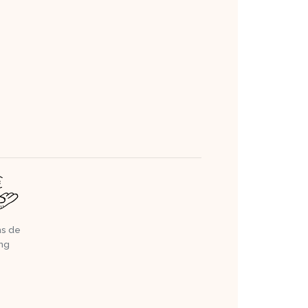
ns de
ing