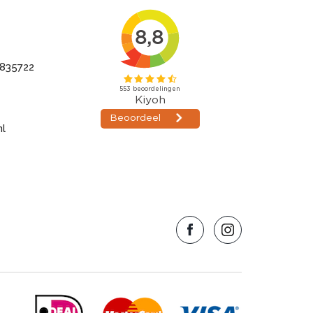
835722
nl