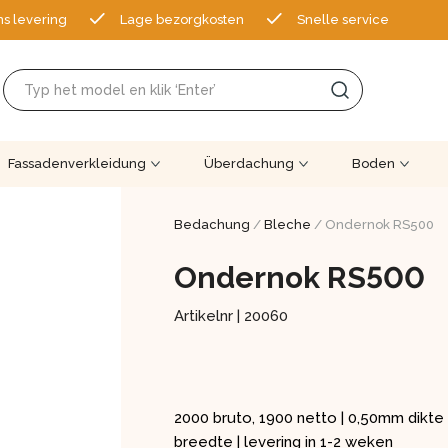
ns levering
Lage bezorgkosten
Snelle service
Fassadenverkleidung
Überdachung
Boden
Bedachung
/
Bleche
/ Ondernok RS500
Ondernok RS500
Artikelnr |
20060
2000 bruto, 1900 netto | 0,50mm dikte 
breedte | levering in 1-2 weken