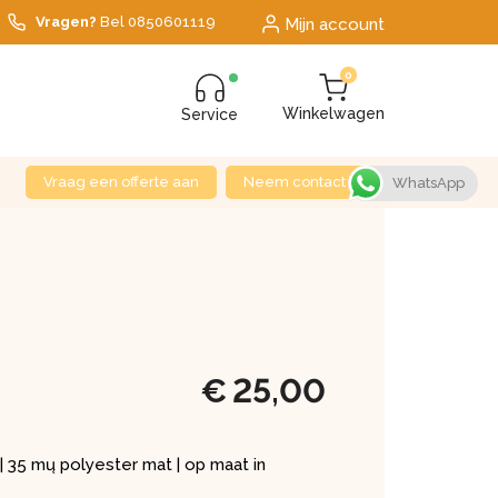
Vragen?
Bel
0850601119
Mijn account
0
Winkelwagen
Service
Vraag een offerte aan
Neem contact op
WhatsApp
€
25,00
| 35 mų polyester mat | op maat in