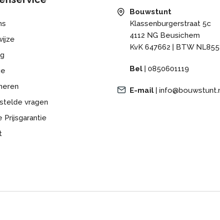
Bouwstunt
ns
Klassenburgerstraat 5c
4112 NG Beusichem
ijze
KvK 647662 | BTW NL855
ng
Bel
|
0850601119
ge
neren
E-mail
|
info@bouwstunt.
stelde vragen
 Prijsgarantie
t