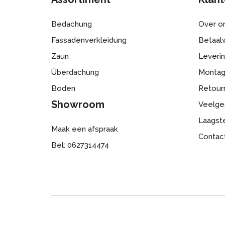
Bedachung
Over o
Fassadenverkleidung
Betaalw
Zaun
Leveri
Überdachung
Monta
Boden
Retour
Showroom
Veelge
Laagste
Maak een afspraak
Contac
Bel: 0627314474