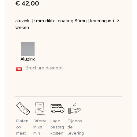
€
42,00
aluzink | 1mm dikte| coating 80mų | levering in 1-2
weken
Aluzink
Brochure dakgoot
Platen
Offerte
Lage
Tijdens
op
in 30
bezorg
de
maat
min
kosten
levering