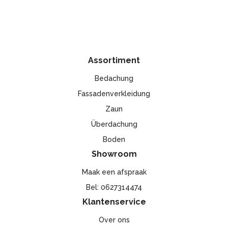
Solid panelen zijn bestand tegen stoten, vervormen niet
onder invloed van wisselende weersomstandigheden en
zorgen, bij een juiste montage, voor een goede ventilatie
van de gevel.
Assortiment
Bedachung
Fassadenverkleidung
Zaun
Überdachung
Boden
Showroom
Maak een afspraak
Bel: 0627314474
Klantenservice
Over ons