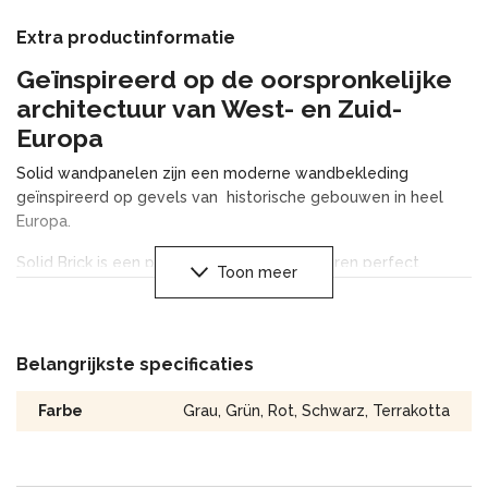
Extra productinformatie
Geïnspireerd op de oorspronkelijke
architectuur van West- en Zuid-
Europa
Solid wandpanelen zijn een moderne wandbekleding
geïnspireerd op gevels van historische gebouwen in heel
Europa.
Solid Brick is een paneel dat bakstenen muren perfect
Toon meer
imiteert. Vorm en kleur lijken op Middeleeuwse muren.
Solid Stone, een variant met weergave van een
steenstructuur, doet denken aan muren van gebouwen zoals
Belangrijkste specificaties
te zien in Zuid-Europa.
Farbe
Grau
,
Grün
,
Rot
,
Schwarz
,
Terrakotta
Het product combineert schoonheid en functionaliteit.
Maakt een snelle, mooie en praktische facade van gevels
van gebouwen mogelijk.