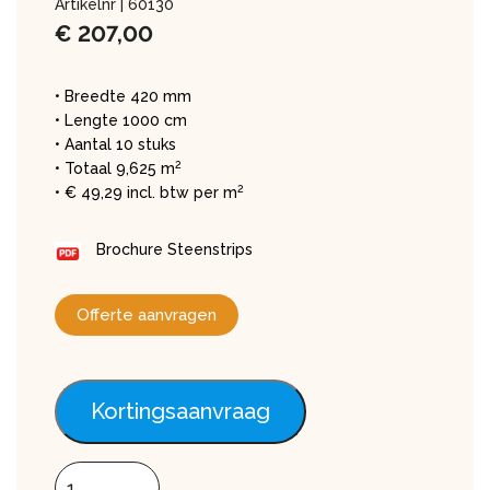
Artikelnr |
60130
€
207,00
• Breedte 420 mm
• Lengte 1000 cm
• Aantal 10 stuks
2
• Totaal 9,625 m
2
• € 49,29 incl. btw per m
Brochure Steenstrips
Offerte aanvragen
Kortingsaanvraag
Steenstrip bricks Coventry aantal