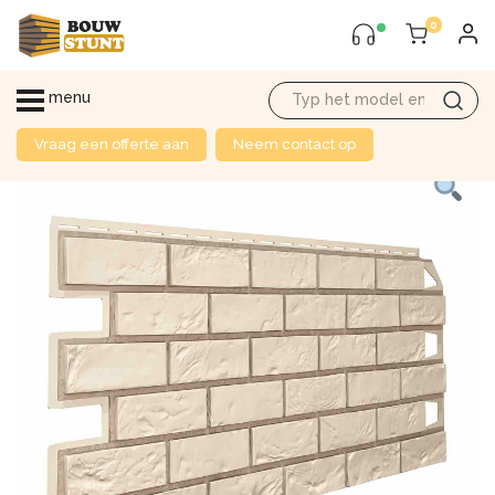
0
menu
Vraag een offerte aan
Neem contact op