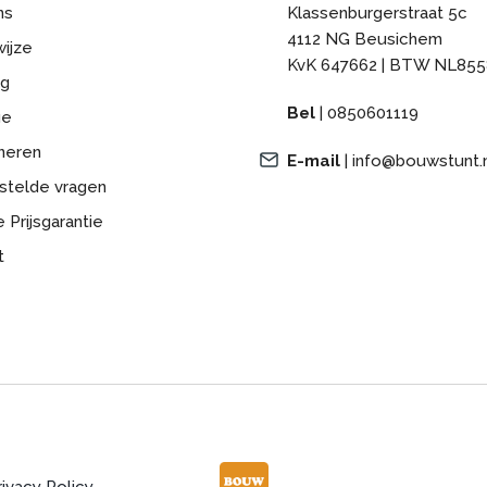
l.
ns
Klassenburgerstraat 5c
4112 NG Beusichem
ijze
KvK 647662 | BTW NL855
ng
Bel
|
0850601119
ge
neren
E-mail
|
info@bouwstunt.
stelde vragen
 Prijsgarantie
t