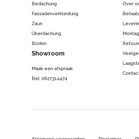
montage, voor een goede ventilatie van de geve
Bedachung
Over o
Fassadenverkleidung
Betaalw
Zaun
Leveri
Überdachung
Monta
Boden
Retour
Showroom
Veelge
Laagste
Maak een afspraak
Contac
Bel: 0627314474