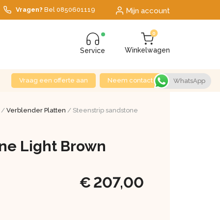
Vragen?
Bel
0850601119
Mijn account
0
Winkelwagen
Service
Vraag een offerte aan
Neem contact op
WhatsApp
/
Verblender Platten
/ Steenstrip sandstone
one Light Brown
€
207,00