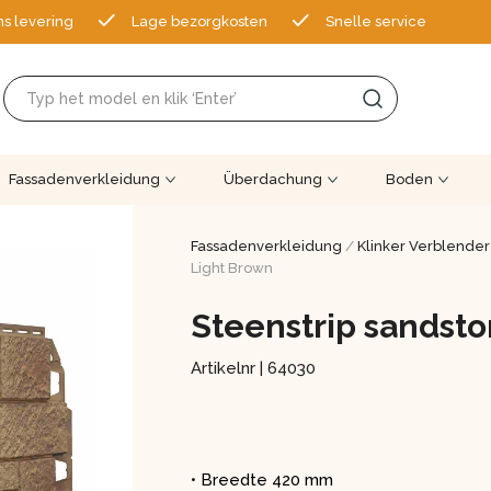
ns levering
Lage bezorgkosten
Snelle service
Fassadenverkleidung
Überdachung
Boden
Fassadenverkleidung
/
Klinker Verblender
Light Brown
Steenstrip sandst
Artikelnr |
64030
• Breedte 420 mm