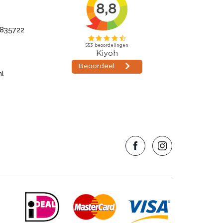
835722
nl