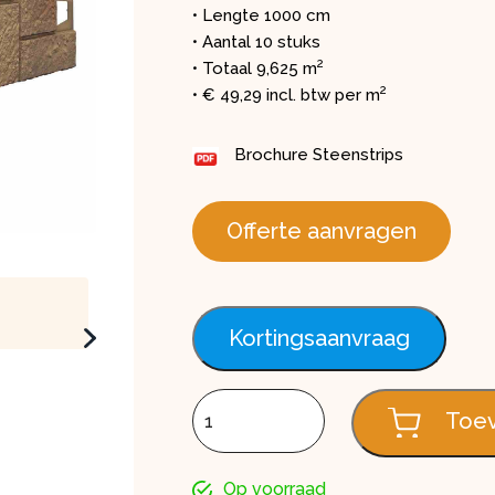
• Lengte 1000 cm
• Aantal 10 stuks
2
• Totaal 9,625 m
2
• € 49,29 incl. btw per m
Brochure Steenstrips
Offerte aanvragen
Kortingsaanvraag
Steenstrip sandstone Light Brown aant
Toev
Op voorraad