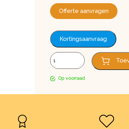
Offerte aanvragen
Kortingsaanvraag
Dubbel rabat FS202 Classic claystone
Toev
Op voorraad