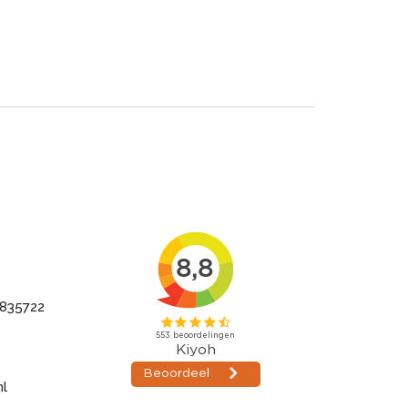
835722
nl