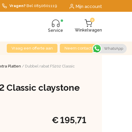
Vragen?
Bel
0850601119
Mijn account
0
Winkelwagen
Service
Vraag een offerte aan
Neem contact op
WhatsApp
Extra Platten
/ Dubbel rabat FS202 Classic
 Classic claystone
€
195,71