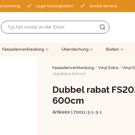
ns levering
Lage bezorgkosten
Snelle service
Fassadenverkleidung
Überdachung
Boden
Fassadenverkleidung
/
Vinyl Extra
/
Vinyl 
claystone 600cm
Dubbel rabat FS202
600cm
Artikelnr |
70011-3-1-3-1