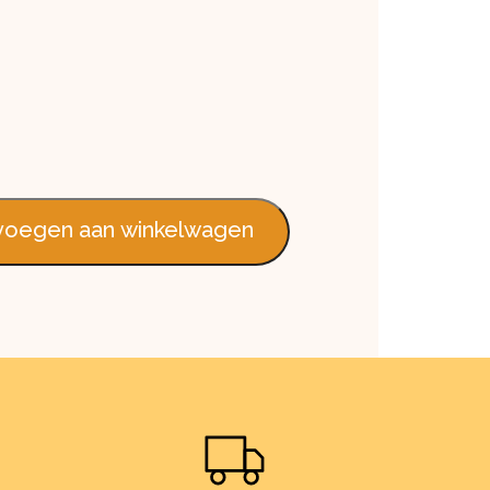
 600cm aantal
oegen aan winkelwagen