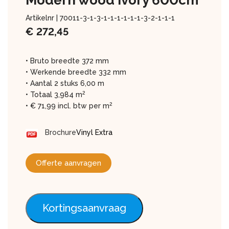
Modern wood ivory 600cm
Artikelnr |
70011-3-1-3-1-1-1-1-1-1-3-2-1-1-1
€
272,45
• Bruto breedte 372 mm
• Werkende breedte 332 mm
• Aantal 2 stuks 6,00 m
2
• Totaal 3,984 m
2
• € 71,99 incl. btw per m
Brochure
Vinyl Extra
Offerte aanvragen
Kortingsaanvraag