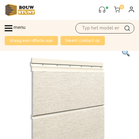
0
menu
Vraag een offerte aan
Neem contact op