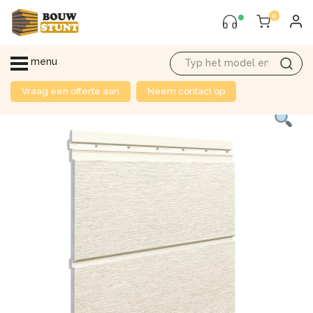
0
menu
Vraag een offerte aan
Neem contact op