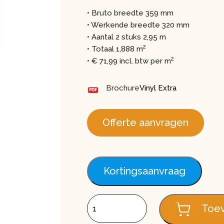
• Bruto breedte 359 mm
• Werkende breedte 320 mm
• Aantal 2 stuks 2,95 m
2
• Totaal 1,888 m
2
• € 71,99 incl. btw per m
Brochure
Vinyl Extra
Offerte aanvragen
Kortingsaanvraag
Enkel rabat FS301, Trend soft matic, 2
Toev