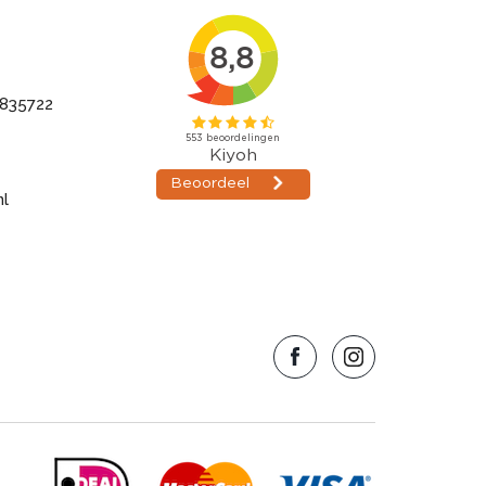
835722
nl