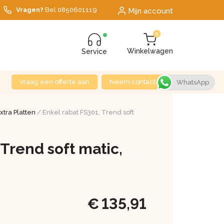
Vragen?
Bel
0850601119
Mijn account
0
Winkelwagen
Service
Vraag een offerte aan
Neem contact op
WhatsApp
Extra Platten
/ Enkel rabat FS301, Trend soft
 Trend soft matic,
€
135,91