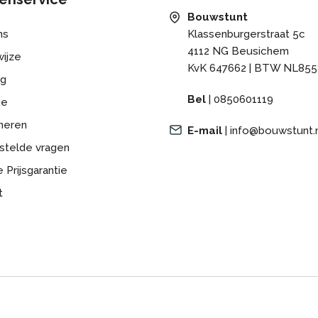
het beschermt het
Bouwstunt
lies. Het zorgt ook
ns
Klassenburgerstraat 5c
mmelvorming wordt
4112 NG Beusichem
nt-planken, het lage
ijze
KvK 647662 | BTW NL855
montage van de
ng
 waterdicht en de
Bel
|
0850601119
ge
.
neren
E-mail
|
info@bouwstunt.
ssic collectie is de
stelde vragen
. Aantrekkelijk ogende
 ongelooflijk
 Prijsgarantie
euren voor toepassing
t
aat.