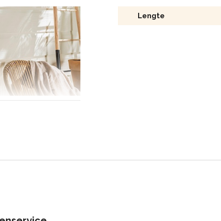
Lengte
a plaatsing geen
aterialen, zoals hout,
eld kost. Dankzij de
uikt, is Kerrafront
nde
vormt niet door
enservice