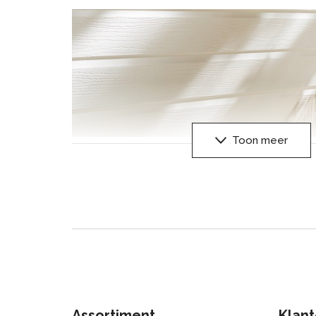
Toon meer
Kerrafront is een moderne gevelbekleding die n
onderhoud behoeft tijdens het gebruik. Andere m
moeten regelmatig worden geverfd, wat tijd en g
innovatieve Kerracore-technologie die wordt gebr
extreem duurzaam en bestand tegen verandere
weersomstandigheden. Het vervaagt niet en ver
zonlicht en temperatuur.
Assortiment
Klant