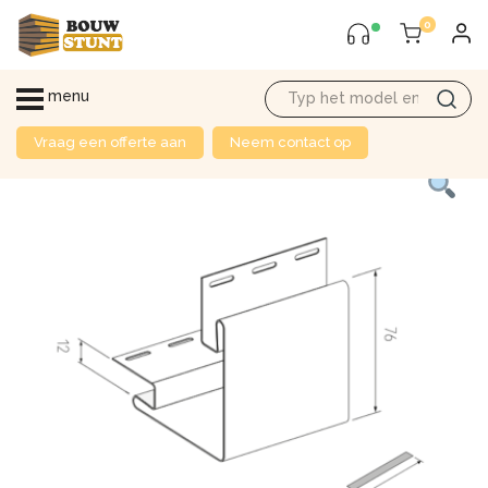
0
menu
Vraag een offerte aan
Neem contact op