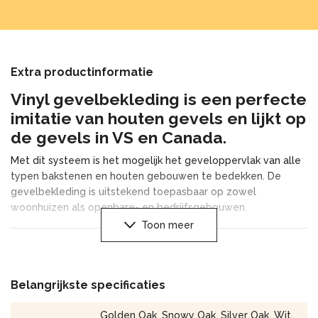
Extra productinformatie
Vinyl gevelbekleding is een perfecte
imitatie van houten gevels en lijkt op
de gevels in VS en Canada.
Met dit systeem is het mogelijk het geveloppervlak van alle
typen bakstenen en houten gebouwen te bedekken. De
gevelbekleding is uitstekend toepasbaar op zowel
woonhuizen als openbare- en bedrijfsgebouwen.
Toon meer
De grote diversiteit aan kleur- en houtstructuur van de
panelen beïnvloeden zeer positief de esthetiek van de
gevel. Het lage gewicht en het vervoersgemak dragen bij
aan de verwerking van de gevelbekleding, in elk seizoen, en
Belangrijkste specificaties
met gebruik van basis handgereedschap. De bekleding
vereist geen onderhoud en verven is gedurende de gehele
Golden Oak, Snowy Oak, Silver Oak, Wit,