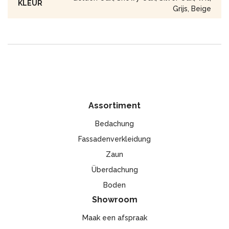
KLEUR
gebruiksperiode niet nodig.
Grijs, Beige
De gevelbekleding is een niet giftig, brandwerend
bouwmateriaal dat bestand is tegen slechte
weersomstandigheden, biologische stoffen en de meeste
chemicaliën.
Het is uitstekend geschikt voor toepassing in combinatie met
thermische isolatiematerialen en zorgt daarbij voor de
ventilatie van de gevel. Uitgebreide keuze van plinten maakt
Assortiment
de montage eenvoudiger en sneller.
Bedachung
Fassadenverkleidung
Zaun
Überdachung
Boden
Showroom
Maak een afspraak