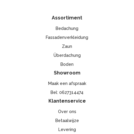
voor en zij kanten. Door onze unieke profielen onderscheiden
wij ons van de overige aangeboden systemen en leveren wij
Assortiment
een zeer hoogwaardige overkapping met 10 jaar garantie op
het aluminium en de dakplaten.
Bedachung
Fassadenverkleidung
Zaun
Überdachung
Boden
Showroom
Maak een afspraak
Bel: 0627314474
Klantenservice
Over ons
Betaalwijze
Levering