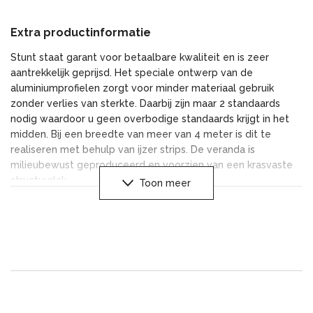
Extra productinformatie
Stunt staat garant voor betaalbare kwaliteit en is zeer
aantrekkelijk geprijsd. Het speciale ontwerp van de
aluminiumprofielen zorgt voor minder materiaal gebruik
zonder verlies van sterkte. Daarbij zijn maar 2 standaards
nodig waardoor u geen overbodige standaards krijgt in het
midden. Bij een breedte van meer van 4 meter is dit te
realiseren met behulp van ijzer strips. De veranda is
milieubewust geproduceerd en voorzien van een krasvaste
structuurlak.
Toon meer
Onze veranda is leverbaar in 2 verschillende kleurenral 9001
wit creme en ral 7016 antraciet mat. De dakplaten zijn
polycarbonaat opaal of helder. Tevens is er een optie met
glazen dak. Om de veranda een luxe uitstraling te geven is
het mogelijk om deze uit te voeren met energie zuinige Led
verlichting.
De Veranda wordt geleverd met een strak profiel lijst aan de