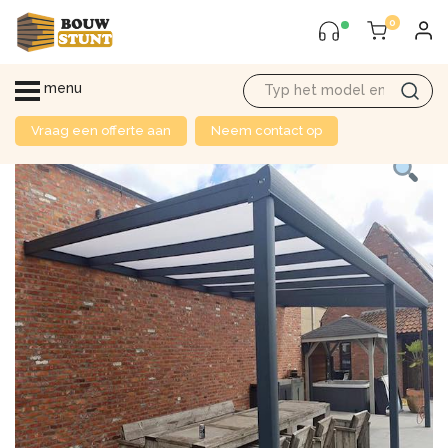
0
menu
Vraag een offerte aan
Neem contact op