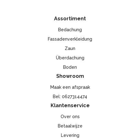
voor en zij kanten. Door onze unieke profielen onderscheiden
wij ons van de overige aangeboden systemen en leveren wij
Assortiment
een zeer hoogwaardige overkapping met 10 jaar garantie op
het aluminium en de dakplaten.
Bedachung
Fassadenverkleidung
Zaun
Überdachung
Boden
Showroom
Maak een afspraak
Bel: 0627314474
Klantenservice
Over ons
Betaalwijze
Levering