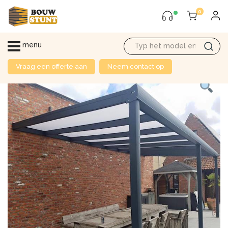
0
menu
Vraag een offerte aan
Neem contact op