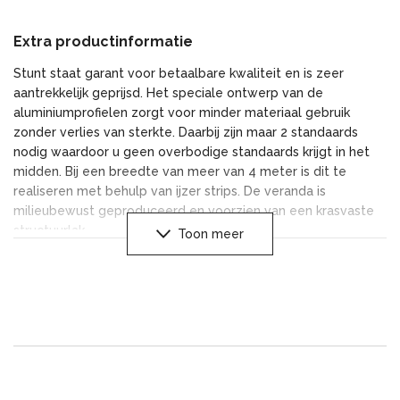
Extra productinformatie
Stunt staat garant voor betaalbare kwaliteit en is zeer
aantrekkelijk geprijsd. Het speciale ontwerp van de
aluminiumprofielen zorgt voor minder materiaal gebruik
zonder verlies van sterkte. Daarbij zijn maar 2 standaards
nodig waardoor u geen overbodige standaards krijgt in het
midden. Bij een breedte van meer van 4 meter is dit te
realiseren met behulp van ijzer strips. De veranda is
milieubewust geproduceerd en voorzien van een krasvaste
structuurlak.
Toon meer
Onze veranda is leverbaar in 2 verschillende kleurenral 9001
wit creme en ral 7016 antraciet mat. De dakplaten zijn
polycarbonaat opaal of helder. Tevens is er een optie met
glazen dak. Om de veranda een luxe uitstraling te geven is
het mogelijk om deze uit te voeren met energie zuinige Led
verlichting.
De Veranda wordt geleverd met een strak profiel lijst aan de