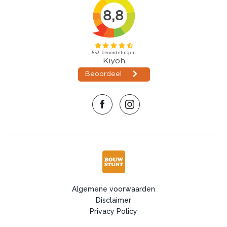
professional moet zijn op dit gebied mits u dit zou kunnen
erkennen.
Monteren van damwandplaten
Ook als prioriteit bij het aanleggen van dakpannen is namelijk
het correct plaatsen van de eerste dakpanplaat, dit zorgt er
voor dat de volgende damwandplaten ook correct staan,
ook moet u natuurlijk zeker zijn van het feit dat de schroeven
goed aangedraaid worden om problemen te vermijden, ook
moet u zeker zijn van het feit dat u genoeg schroeven
gebruikt, dit voorkomt geluidsoverlast en problemen met
zeer harde wind.
Monteren damwanplaten
Algemene voorwaarden
Disclaimer
Privacy Policy