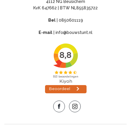
4112 NG Beusichem
KvK 647662 | BTW NL855835722
Bel
|
0850601119
E-mail
|
info@bouwstunt.nl