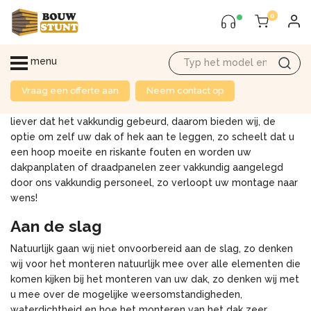
0
menu
Montage van uw dak of afrastering
Vraag een offerte aan
Neem contact op
Wanneer u een dak of hek wilt aanleggen, heeft u natuurlijk
liever dat het vakkundig gebeurd, daarom bieden wij, de
optie om zelf uw dak of hek aan te leggen, zo scheelt dat u
een hoop moeite en riskante fouten en worden uw
dakpanplaten of draadpanelen zeer vakkundig aangelegd
door ons vakkundig personeel, zo verloopt uw montage naar
wens!
Aan de slag
Natuurlijk gaan wij niet onvoorbereid aan de slag, zo denken
wij voor het monteren natuurlijk mee over alle elementen die
komen kijken bij het monteren van uw dak, zo denken wij met
u mee over de mogelijke weersomstandigheden,
waterdichtheid en hoe het monteren van het dak zeer