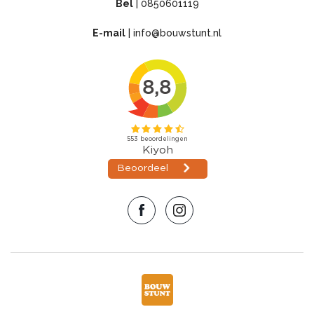
Bel
|
0850601119
E-mail
|
info@bouwstunt.nl