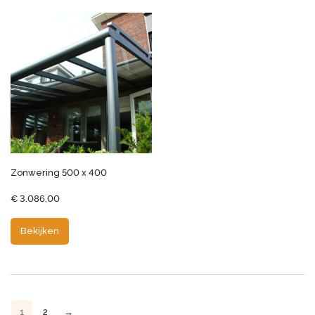
Zonwering 500 x 400
€
3.086,00
Bekijken
1
2
→