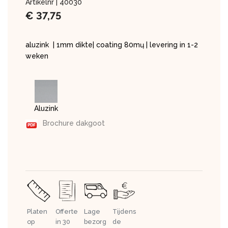
Artikelnr |
40030
€
37,75
aluzink | 1mm dikte| coating 80mų | levering in 1-2
weken
Aluzink
Brochure dakgoot
Platen
Offerte
Lage
Tijdens
op
in 30
bezorg
de