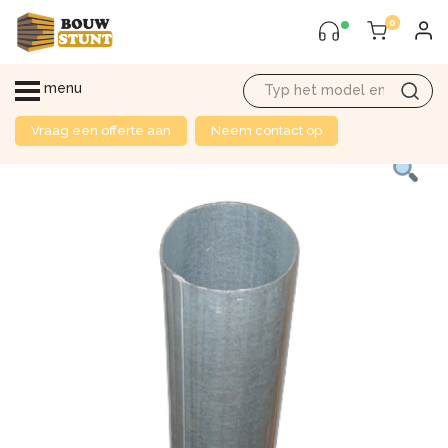
0
menu
Vraag een offerte aan
Neem contact op